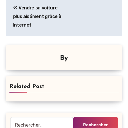
Navigation
Vendre sa voiture
de
plus aisément grâce à
l’article
Internet
By
Related Post
Rechercher :