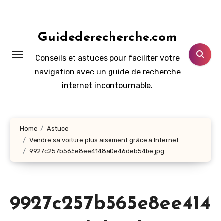
Aller
au
contenu
Guidederecherche.com
principal
Conseils et astuces pour faciliter votre
navigation avec un guide de recherche
internet incontournable.
Home
Astuce
Vendre sa voiture plus aisément grâce à Internet
9927c257b565e8ee4148a0e46deb54be.jpg
9927c257b565e8ee414